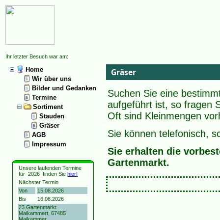
Ihr letzter Besuch war am:
Home
Gräser
Wir über uns
Bilder und Gedanken
Suchen Sie eine bestimmte
Termine
aufgeführt ist, so fragen 
Sortiment
Oft sind Kleinmengen vorh
Stauden
Gräser
Sie können telefonisch, sc
AGB
Impressum
Sie erhalten die vorbe
Gartenmarkt.
Unsere laufenden Termine
für
2026
finden Sie
hier!
Nächster Termin
Von
15.08.2026
Bis
16.08.2026
23.Gartenmarkt
Maikammert, 67485
Maikammer