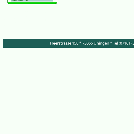
Stauden Online Kübelpflanzen Gräser
Pflanzen Versand Uhingen Esslingen
Schattenstauden winterhart
Staudengärtnerei Gärtnerei Gaertnerei
Garten Gärten Staudenversand Online-
Stauden Online-Gaertnerei Stuttgart
Göppingen
Heerstrasse 150 * 73066 Uhingen * Tel (07161) 